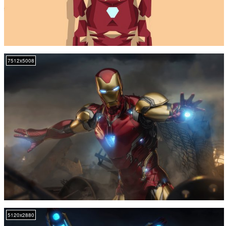
7512x5008
5120x2880