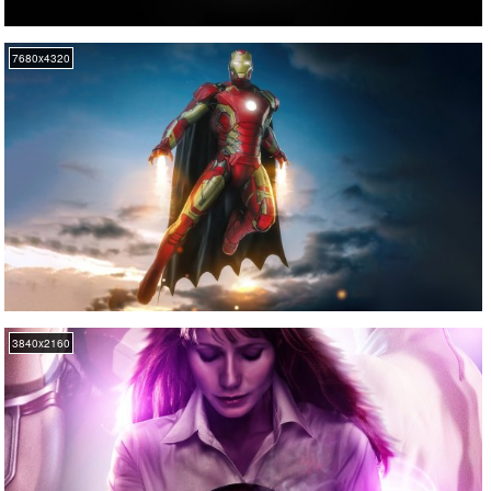
7680x4320
3840x2160