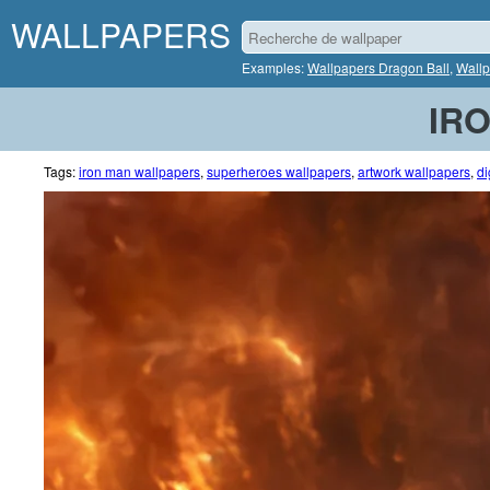
WALLPAPERS
Examples:
Wallpapers Dragon Ball
,
Wallp
IR
Tags:
iron man wallpapers
,
superheroes wallpapers
,
artwork wallpapers
,
di