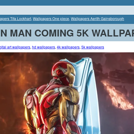
apers Tifa Lockhart
,
Wallpapers One piece
,
Wallpapers Aerith Gainsborough
ON MAN COMING 5K WALLPA
gital art wallpapers
,
hd wallpapers
,
4k wallpapers
,
5k wallpapers