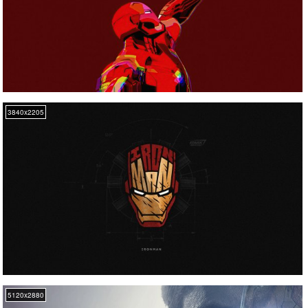
3840x2205
5120x2880