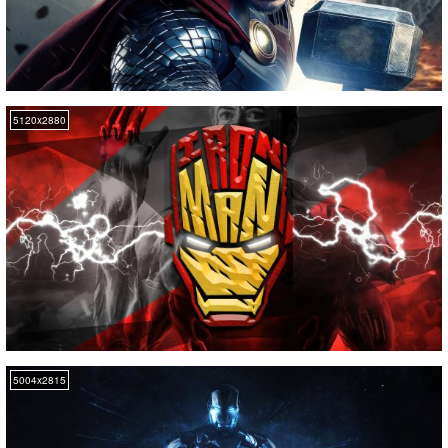
5120x2880
5004x2815